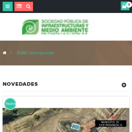
0
Navegación
Toggle
>
EDAR Castrogonzalo
NOVEDADES
Nuevo