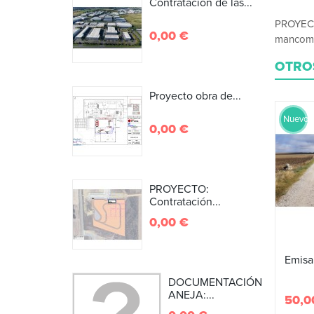
Contratación de las...
PROYECTO
0,00 €
mancomu
OTRO
Proyecto obra de...
Nuevo
0,00 €
PROYECTO:
Contratación...
0,00 €
Emisa
DOCUMENTACIÓN
ANEJA:...
50,0